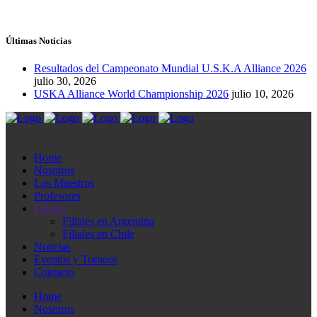
Últimas Noticias
Resultados del Campeonato Mundial U.S.K.A Alliance 2026
julio 30, 2026
USKA Alliance World Championship 2026
julio 10, 2026
Home
Nosotros
Los Maestros
Profesores
Filiales
Filiales en Argentina
Filiales en Chile
Noticias
Eventos y Torneos
Contacto
Home
Nosotros