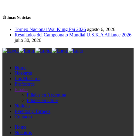
Últimas Noticias
Torneo Nacional Wai Kung Pai 2026
agosto 6, 2026
Resultados del Campeonato Mundial U.S.K.A Alliance 2026
julio 30, 2026
Home
Nosotros
Los Maestros
Profesores
Filiales
Filiales en Argentina
Filiales en Chile
Noticias
Eventos y Torneos
Contacto
Home
Nosotros