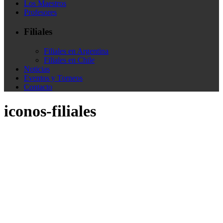
Los Maestros
Profesores
Filiales
Filiales en Argentina
Filiales en Chile
Noticias
Eventos y Torneos
Contacto
iconos-filiales