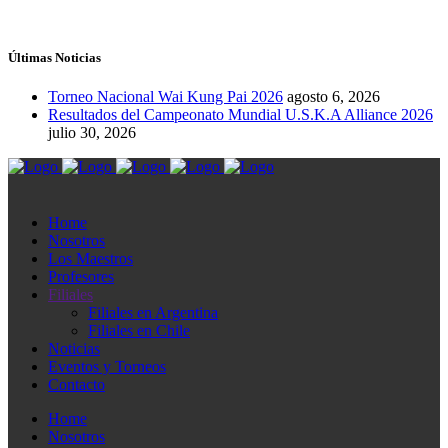
Últimas Noticias
Torneo Nacional Wai Kung Pai 2026
agosto 6, 2026
Resultados del Campeonato Mundial U.S.K.A Alliance 2026
julio 30, 2026
Home
Nosotros
Los Maestros
Profesores
Filiales
Filiales en Argentina
Filiales en Chile
Noticias
Eventos y Torneos
Contacto
Home
Nosotros