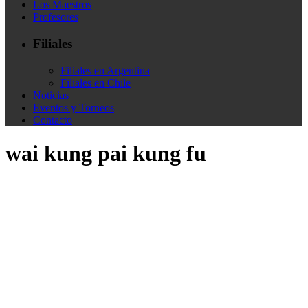
Los Maestros
Profesores
Filiales
Filiales en Argentina
Filiales en Chile
Noticias
Eventos y Torneos
Contacto
wai kung pai kung fu