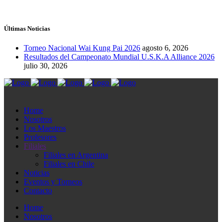
Últimas Noticias
Torneo Nacional Wai Kung Pai 2026
agosto 6, 2026
Resultados del Campeonato Mundial U.S.K.A Alliance 2026
julio 30, 2026
Home
Nosotros
Los Maestros
Profesores
Filiales
Filiales en Argentina
Filiales en Chile
Noticias
Eventos y Torneos
Contacto
Home
Nosotros