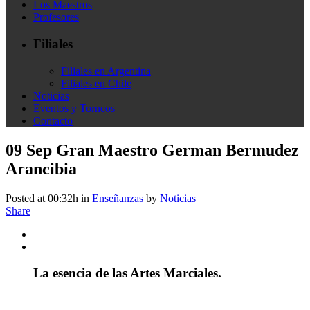
Los Maestros
Profesores
Filiales
Filiales en Argentina
Filiales en Chile
Noticias
Eventos y Torneos
Contacto
09 Sep
Gran Maestro German Bermudez
Arancibia
Posted at 00:32h
in
Enseñanzas
by
Noticias
Share
La esencia de las Artes Marciales.