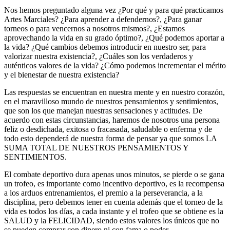
Nos hemos preguntado alguna vez ¿Por qué y para qué practicamos
Artes Marciales? ¿Para aprender a defendernos?, ¿Para ganar
torneos o para vencernos a nosotros mismos?, ¿Estamos
aprovechando la vida en su grado óptimo?, ¿Qué podemos aportar a
la vida? ¿Qué cambios debemos introducir en nuestro ser, para
valorizar nuestra existencia?, ¿Cuáles son los verdaderos y
auténticos valores de la vida? ¿Cómo podemos incrementar el mérito
y el bienestar de nuestra existencia?
Las respuestas se encuentran en nuestra mente y en nuestro corazón,
en el maravilloso mundo de nuestros pensamientos y sentimientos,
que son los que manejan nuestras sensaciones y actitudes. De
acuerdo con estas circunstancias, haremos de nosotros una persona
feliz o desdichada, exitosa o fracasada, saludable o enferma y de
todo esto dependerá de nuestra forma de pensar ya que somos LA
SUMA TOTAL DE NUESTROS PENSAMIENTOS Y
SENTIMIENTOS.
El combate deportivo dura apenas unos minutos, se pierde o se gana
un trofeo, es importante como incentivo deportivo, es la recompensa
a los arduos entrenamientos, el premio a la perseverancia, a la
disciplina, pero debemos tener en cuenta además que el torneo de la
vida es todos los días, a cada instante y el trofeo que se obtiene es la
SALUD y la FELICIDAD, siendo estos valores los únicos que no
se pueden comprar con dinero ni con fama o poder.