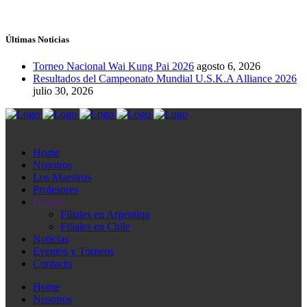
Últimas Noticias
Torneo Nacional Wai Kung Pai 2026
agosto 6, 2026
Resultados del Campeonato Mundial U.S.K.A Alliance 2026
julio 30, 2026
Home
Nosotros
Los Maestros
Profesores
Filiales
Filiales en Argentina
Filiales en Chile
Noticias
Eventos y Torneos
Contacto
Home
Nosotros