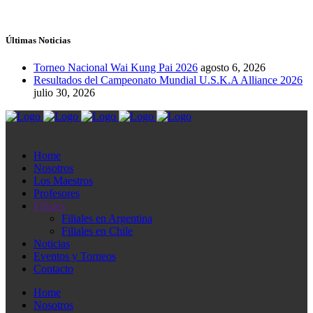
Últimas Noticias
Torneo Nacional Wai Kung Pai 2026
agosto 6, 2026
Resultados del Campeonato Mundial U.S.K.A Alliance 2026
julio 30, 2026
Home
Nosotros
Los Maestros
Profesores
Filiales
Filiales en Argentina
Filiales en Chile
Noticias
Eventos y Torneos
Contacto
Home
Nosotros