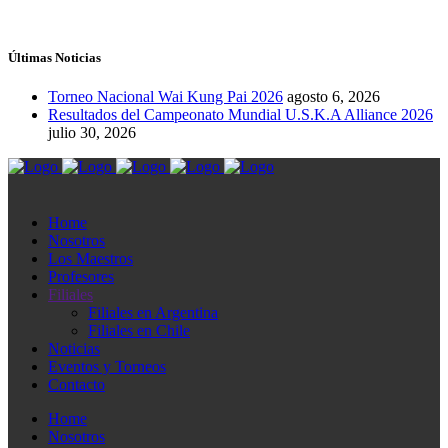
Últimas Noticias
Torneo Nacional Wai Kung Pai 2026
agosto 6, 2026
Resultados del Campeonato Mundial U.S.K.A Alliance 2026
julio 30, 2026
Home
Nosotros
Los Maestros
Profesores
Filiales
Filiales en Argentina
Filiales en Chile
Noticias
Eventos y Torneos
Contacto
Home
Nosotros