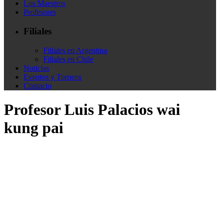
Los Maestros
Profesores
Filiales
Filiales en Argentina
Filiales en Chile
Noticias
Eventos y Torneos
Contacto
Profesor Luis Palacios wai
kung pai